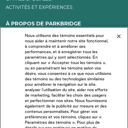
ACTIVITÉS ET EXPÉRIENCES
À PROPOS DE PARKBRIDGE
LA DIFFÉRENCE PARKBRIDGE
Nous utilisons des témoins essentiels pour
nous aider à maintenir notre site fonctionnel,
DEMANDES DES MÉDIAS
à comprendre et à améliorer ses
TRAVAILLER CHEZ NOUS
performances, et à enregistrer tous les
paramètres qui y sont sélectionnés. En
COMMUNAUTÉS RÉSIDENTIELLES
cliquant sur « Accepter tous les témoins »,
ou en paramétrant les témoins selon vos
désirs, vous consentez à ce que nous utilisions
CONNECTEZ-VOUS AVEC NOUS
des témoins ou des technologies similaires
pour améliorer la navigation sur le site,
analyser l’utilisation du site, aider nos efforts
SUIVEZ-NOUS SUR
de marketing, faciliter les choix des usagers
et perfectionner nos sites. Nous fournissons
également de la publicité sur mesure et des
contenus personnalisés. Pour gérer vos
préférences et vos témoins, cliquez sur «
Paramètres des témoins ». Pour plus de
détails sur nos pratiques en matière de