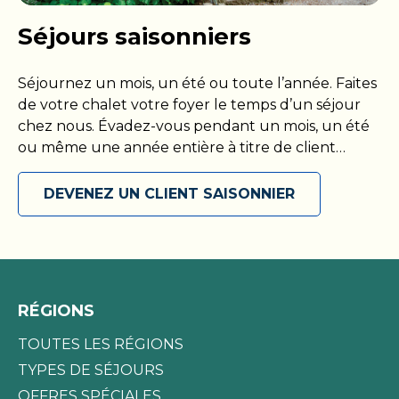
Séjours saisonniers
Séjournez un mois, un été ou toute l’année. Faites
de votre chalet votre foyer le temps d’un séjour
chez nous. Évadez-vous pendant un mois, un été
ou même une année entière à titre de client
saisonnier! Présentez-vous avec votre propre VR
ou installez-vous dans votre chalet, puis maximisez
DEVENEZ UN CLIENT SAISONNIER
votre séjour parmi nous en accédant à toutes les
commodités que nous proposons. Découvrez
votre coin de paradis et soyez prêt à l’explorer en
toute liberté, comme bon vous semble. Réservez
votre escapade saisonnière dès aujourd’hui!
RÉGIONS
TOUTES LES RÉGIONS
TYPES DE SÉJOURS
OFFRES SPÉCIALES