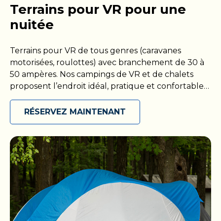
Terrains pour VR pour une
nuitée
Terrains pour VR de tous genres (caravanes
motorisées, roulottes) avec branchement de 30 à
50 ampères. Nos campings de VR et de chalets
proposent l’endroit idéal, pratique et confortable
pour garer votre VR et profiter d’une nuit
reposante. Nos terrains offrent une expérience
RÉSERVEZ MAINTENANT
sans tracas aux propriétaires de VR puisqu’ils sont
équipés de toutes les commodités essentielles,
dont l’accès à un branchement électrique et à
l’eau. Venez vous détendre et jouir du plein air
dans nos campings dotés de vastes aires de
stationnement, de tables de pique-nique et de
foyers extérieurs. Que vous soyez de passage dans
notre région ou à la recherche d’une escapade de
week-end, une nuit dans un de nos campings de