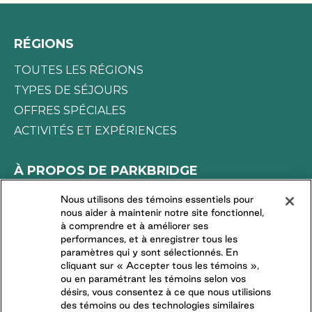
partir à l’aventure, que ce soit en randonnée ou à
la pêche, puis finir la journée en vivant de beaux
RÉGIONS
moments près du feu avec les amis et la famille.
Camper sous la tente exige peu d’équipement et
TOUTES LES RÉGIONS
vous donne la possibilité de vous lancer dans
TYPES DE SÉJOURS
l’exploration des lieux et de connecter
OFFRES SPÉCIALES
profondément avec l’environnement naturel.
ACTIVITÉS ET EXPÉRIENCES
À PROPOS DE PARKBRIDGE
LA DIFFÉRENCE PARKBRIDGE
Nous utilisons des témoins essentiels pour
nous aider à maintenir notre site fonctionnel,
DEMANDES DES MÉDIAS
à comprendre et à améliorer ses
TRAVAILLER CHEZ NOUS
performances, et à enregistrer tous les
paramètres qui y sont sélectionnés. En
COMMUNAUTÉS RÉSIDENTIELLES
cliquant sur « Accepter tous les témoins »,
ou en paramétrant les témoins selon vos
désirs, vous consentez à ce que nous utilisions
CONNECTEZ-VOUS AVEC NOUS
des témoins ou des technologies similaires