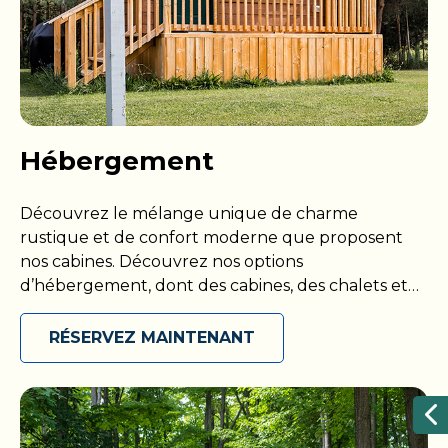
Hébergement
Découvrez le mélange unique de charme
rustique et de confort moderne que proposent
nos cabines. Découvrez nos options
d’hébergement, dont des cabines, des chalets et
des yourtes, dans certains de nos campings à
travers le Canada. Profitez de la beauté de la
RÉSERVEZ MAINTENANT
nature dans un confort moderne, le tout sans
vous préoccuper de devoir tout installer. Toutes
nos unités sont entièrement équipées avec
électricité, lits, barbecue et foyer extérieurs, et