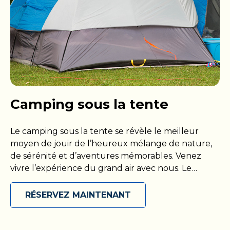
VR vous garantit une pause douillette après une
journée d’aventure dans un décor pittoresque
Camping sous la tente
Le camping sous la tente se révèle le meilleur
moyen de jouir de l’heureux mélange de nature,
de sérénité et d’aventures mémorables. Venez
vivre l’expérience du grand air avec nous. Le
camping sous la tente est un moyen fantastique
et simple de s’immerger dans la nature tout en
RÉSERVEZ MAINTENANT
profitant du grand air. Une tente crée un espace
chaleureux où il fait bon se détendre et rêvasser
sous les étoiles. Une fois installés, vous pourrez