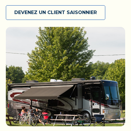
Présentez-vous avec votre propre VR ou installez-
vous dans votre chalet, puis maximisez votre
DEVENEZ UN CLIENT SAISONNIER
séjour parmi nous en accédant à toutes les
commodités que nous proposons. Découvrez
votre coin de paradis et soyez prêt à l’explorer en
toute liberté, comme bon vous semble. Réservez
votre escapade saisonnière dès aujourd’hui!