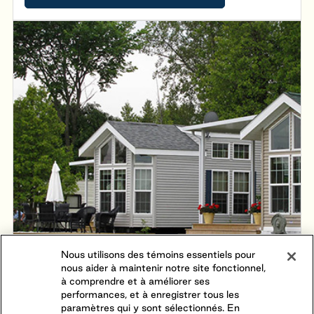
follement lors des activités organisées, dont un
concours de pêche, une journée de carnaval, de
l’animation lors de la fête du Canada, des danses pour
les adultes, les familles et les ados, pour ne nommer
que celles-ci !
Nous utilisons des témoins essentiels pour
nous aider à maintenir notre site fonctionnel,
à comprendre et à améliorer ses
performances, et à enregistrer tous les
paramètres qui y sont sélectionnés. En