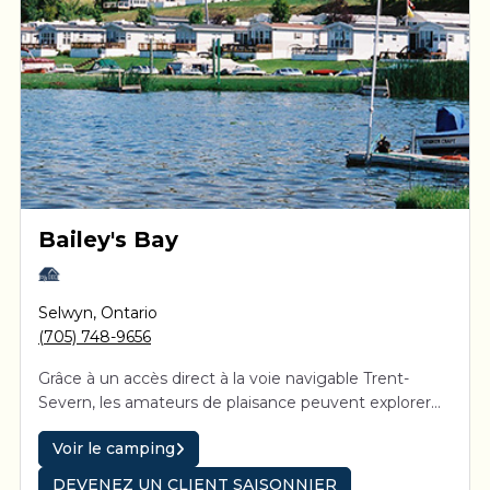
Bailey's Bay
Selwyn
,
Ontario
(705) 748-9656
Grâce à un accès direct à la voie navigable Trent-
Severn, les amateurs de plaisance peuvent explorer
des cours d’eau interreliés et admirer le soleil
Voir le camping
couchant sur les eaux des lacs Kawartha. Bailey’s Bay
séduira toute la famille. Petits et grands s’amuseront
DEVENEZ UN CLIENT SAISONNIER