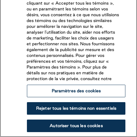
cliquant sur « Accepter tous les témoins »,
Beaver Narrows
ou en paramétrant les témoins selon vos
désirs, vous consentez à ce que nous utilisions
des témoins ou des technologies similaires
pour améliorer la navigation sur le site,
Omemee
,
Ontario
analyser l’utilisation du site, aider nos efforts
(705) 799-6221
de marketing, faciliter les choix des usagers
et perfectionner nos sites. Nous fournissons
Plusieurs aventures vous attendent. Faites quelques
également de la publicité sur mesure et des
longueurs dans l’une de nos piscines, profitez de
contenus personnalisés. Pour gérer vos
chaque rayon de soleil à la plage ou laissez-vous
préférences et vos témoins, cliquez sur «
Voir le camping
tenter par une partie de golf miniature. Ici, les
Paramètres des témoins ». Pour plus de
vacanciers de tous les âges sont invités à participer à
détails sur nos pratiques en matière de
DEVENEZ UN CLIENT SAISONNIER
une multitude d’activités, que ce soit une partie de
protection de la vie privée, consultez notre
volleyball de plage, de palets, de fers ou encore, une
Paramètres des cookies
baignade dans la piscine avec fontaine.
Rejeter tous les témoins non essentiels
Autoriser tous les cookies