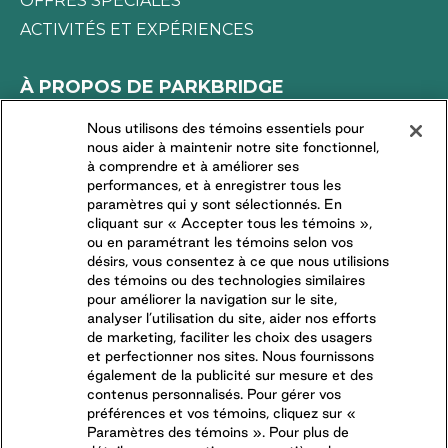
OFFRES SPÉCIALES
VR vous garantit une pause douillette après une
ACTIVITÉS ET EXPÉRIENCES
journée d’aventure dans un décor pittoresque
À PROPOS DE PARKBRIDGE
LA DIFFÉRENCE PARKBRIDGE
Nous utilisons des témoins essentiels pour
nous aider à maintenir notre site fonctionnel,
DEMANDES DES MÉDIAS
à comprendre et à améliorer ses
TRAVAILLER CHEZ NOUS
performances, et à enregistrer tous les
paramètres qui y sont sélectionnés. En
COMMUNAUTÉS RÉSIDENTIELLES
cliquant sur « Accepter tous les témoins »,
ou en paramétrant les témoins selon vos
désirs, vous consentez à ce que nous utilisions
CONNECTEZ-VOUS AVEC NOUS
des témoins ou des technologies similaires
pour améliorer la navigation sur le site,
analyser l’utilisation du site, aider nos efforts
SUIVEZ-NOUS SUR
de marketing, faciliter les choix des usagers
et perfectionner nos sites. Nous fournissons
également de la publicité sur mesure et des
contenus personnalisés. Pour gérer vos
préférences et vos témoins, cliquez sur «
Paramètres des témoins ». Pour plus de