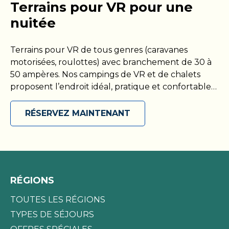
Terrains pour VR pour une
nuitée
Terrains pour VR de tous genres (caravanes
motorisées, roulottes) avec branchement de 30 à
50 ampères. Nos campings de VR et de chalets
proposent l’endroit idéal, pratique et confortable
pour garer votre VR et profiter d’une nuit
reposante. Nos terrains offrent une expérience
RÉSERVEZ MAINTENANT
sans tracas aux propriétaires de VR puisqu’ils sont
équipés de toutes les commodités essentielles,
dont l’accès à un branchement électrique et à
l’eau. Venez vous détendre et jouir du plein air
dans nos campings dotés de vastes aires de
RÉGIONS
stationnement, de tables de pique-nique et de
foyers extérieurs. Que vous soyez de passage dans
TOUTES LES RÉGIONS
notre région ou à la recherche d’une escapade de
TYPES DE SÉJOURS
week-end, une nuit dans un de nos campings de