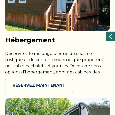
Hébergement
Découvrez le mélange unique de charme
rustique et de confort moderne que proposent
nos cabines, chalets et yourtes. Découvrez nos
options d’hébergement, dont des cabines, des
chalets et des yourtes, dans certains de nos
campings à travers le Canada. Profitez de la
RÉSERVEZ MAINTENANT
beauté de la nature dans un confort moderne, le
tout sans vous préoccuper de devoir tout installer.
Toutes nos unités sont entièrement équipées avec
électricité, lits, barbecue et foyer extérieurs, et