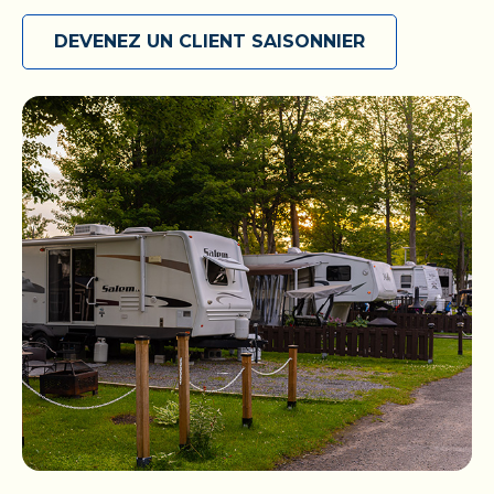
saisonnier! Présentez-vous avec votre propre VR
ou installez-vous dans votre chalet, puis maximisez
DEVENEZ UN CLIENT SAISONNIER
votre séjour parmi nous en accédant à toutes les
commodités que nous proposons. Découvrez
votre coin de paradis et soyez prêt à l’explorer en
toute liberté, comme bon vous semble. Réservez
votre escapade saisonnière dès aujourd’hui!