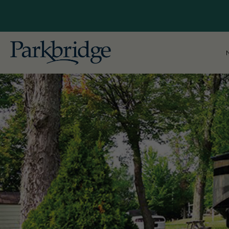
Colomb
Explorez nos emplacements
Gallag
Idéalement situés à proximité des
grandes villes de la Colombie-
Alberta
Britannique, de l'Alberta, de l'Ontario
Pine L
et du Québec, nos centres de
villégiature pour VR, camping et
Ontario
chalets offrent des escapades
Bailey'
inoubliables pour les clients
Leisur
saisonniers et pour la nuit.
Pionee
Commencez à planifier votre
escapade idéale avec Parkbridge RV
Skyline