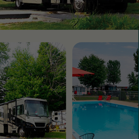
 CountryLife
Wasaga Dunes
Was
c
te
Domaine de la Chute
Doma
amique