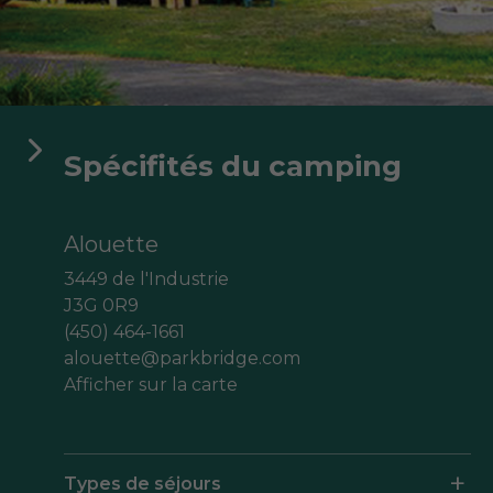
aga Pines
ine des Érables
Domaine Parc Estrie
Spécifités du camping
Alouette
3449 de l'Industrie
J3G 0R9
(450) 464-1661
alouette@parkbridge.com
Afficher sur la carte
Types de séjours