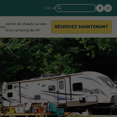
FR
Vente de chalets au sein
RÉSERVEZ MAINTENANT
fres
d’un camping de VR
rside
Rondalyn
d River
Grandview
ody Bay
Nestle In
y Acres
Silent Valley
ng Valley
Victoria Harbour