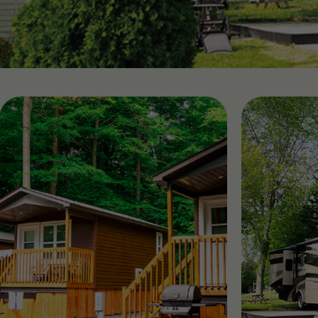
Resorts dès aujourd'hui!
Wasaga
Québe
Trouvez un camping de VR
Alouet
Panor