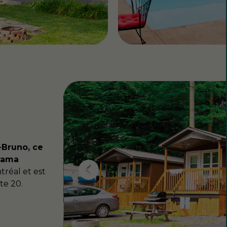
-Bruno, ce
rama
réal et est
te 20.