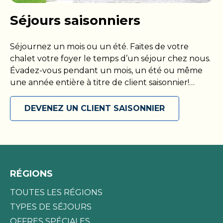
Séjours saisonniers
Séjournez un mois ou un été. Faites de votre
chalet votre foyer le temps d’un séjour chez nous.
Évadez-vous pendant un mois, un été ou même
une année entière à titre de client saisonnier!
Présentez-vous avec votre propre VR ou installez-
vous dans votre chalet, puis maximisez votre
DEVENEZ UN CLIENT SAISONNIER
séjour parmi nous en accédant à toutes les
commodités que nous proposons. Découvrez
votre coin de paradis et soyez prêt à l’explorer en
toute liberté, comme bon vous semble. Réservez
votre escapade saisonnière dès aujourd’hui!
RÉGIONS
TOUTES LES RÉGIONS
TYPES DE SÉJOURS
OFFRES SPÉCIALES