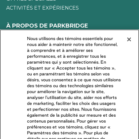
ACTIVITÉS ET EXPÉRIENCES
À PROPOS DE PARKBRIDGE
LA DIFFÉRENCE PARKBRIDGE
Nous utilisons des témoins essentiels pour
nous aider à maintenir notre site fonctionnel,
DEMANDES DES MÉDIAS
à comprendre et à améliorer ses
TRAVAILLER CHEZ NOUS
performances, et à enregistrer tous les
paramètres qui y sont sélectionnés. En
COMMUNAUTÉS RÉSIDENTIELLES
cliquant sur « Accepter tous les témoins »,
ou en paramétrant les témoins selon vos
désirs, vous consentez à ce que nous utilisions
CONNECTEZ-VOUS AVEC NOUS
des témoins ou des technologies similaires
pour améliorer la navigation sur le site,
analyser l’utilisation du site, aider nos efforts
SUIVEZ-NOUS SUR
de marketing, faciliter les choix des usagers
et perfectionner nos sites. Nous fournissons
également de la publicité sur mesure et des
contenus personnalisés. Pour gérer vos
préférences et vos témoins, cliquez sur «
Paramètres des témoins ». Pour plus de
détails sur nos pratiques en matière de