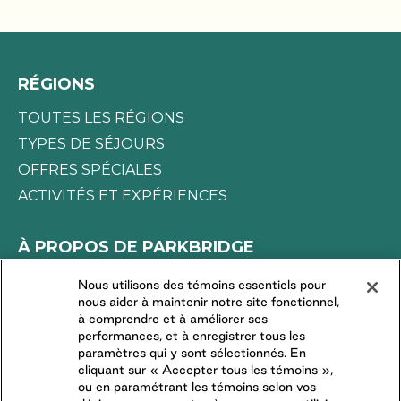
commodités que nous proposons. Découvrez
votre coin de paradis et soyez prêt à l’explorer en
toute liberté, comme bon vous semble. Réservez
votre escapade saisonnière dès aujourd’hui!
RÉGIONS
TOUTES LES RÉGIONS
TYPES DE SÉJOURS
OFFRES SPÉCIALES
ACTIVITÉS ET EXPÉRIENCES
À PROPOS DE PARKBRIDGE
LA DIFFÉRENCE PARKBRIDGE
Nous utilisons des témoins essentiels pour
nous aider à maintenir notre site fonctionnel,
DEMANDES DES MÉDIAS
à comprendre et à améliorer ses
TRAVAILLER CHEZ NOUS
performances, et à enregistrer tous les
paramètres qui y sont sélectionnés. En
COMMUNAUTÉS RÉSIDENTIELLES
cliquant sur « Accepter tous les témoins »,
ou en paramétrant les témoins selon vos