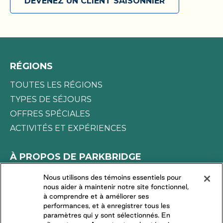
DEVENEZ UN CLIENT SAISONNIER
toutes les commodités que nous proposons.
Découvrez votre coin de paradis et soyez prêt à
l’explorer en toute liberté, comme bon vous
semble. Réservez votre escapade saisonnière dès
aujourd’hui!
RÉGIONS
TOUTES LES RÉGIONS
TYPES DE SÉJOURS
OFFRES SPÉCIALES
ACTIVITÉS ET EXPÉRIENCES
À PROPOS DE PARKBRIDGE
LA DIFFÉRENCE PARKBRIDGE
Nous utilisons des témoins essentiels pour
nous aider à maintenir notre site fonctionnel,
DEMANDES DES MÉDIAS
à comprendre et à améliorer ses
TRAVAILLER CHEZ NOUS
performances, et à enregistrer tous les
paramètres qui y sont sélectionnés. En
COMMUNAUTÉS RÉSIDENTIELLES