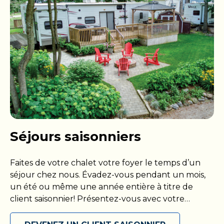
foyers extérieurs. Que vous soyez de passage dans
notre région ou à la recherche d’une escapade de
week-end, une nuit dans un de nos campings de
VR vous garantit une pause douillette après une
journée d’aventure dans un décor pittoresque
Séjours saisonniers
Faites de votre chalet votre foyer le temps d’un
séjour chez nous. Évadez-vous pendant un mois,
un été ou même une année entière à titre de
client saisonnier! Présentez-vous avec votre
propre VR ou installez-vous dans votre chalet, puis
maximisez votre séjour parmi nous en accédant à