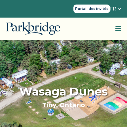
FR
Portail des invités
Wasaga Dunes
Tiny, Ontario