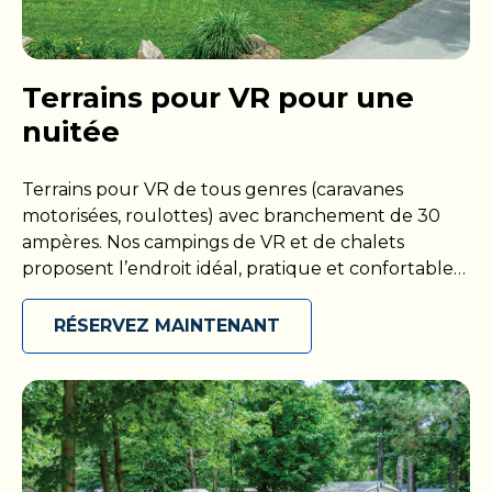
Terrains pour VR pour une
nuitée
Terrains pour VR de tous genres (caravanes
motorisées, roulottes) avec branchement de 30
ampères. Nos campings de VR et de chalets
proposent l’endroit idéal, pratique et confortable
pour garer votre VR et profiter d’une nuit
reposante. Nos terrains offrent une expérience
RÉSERVEZ MAINTENANT
sans tracas aux propriétaires de VR puisqu’ils sont
équipés de toutes les commodités essentielles,
dont l’accès à un branchement électrique et à
l’eau. Venez vous détendre et jouir du plein air
dans nos campings dotés de vastes aires de
stationnement, de tables de pique-nique et de