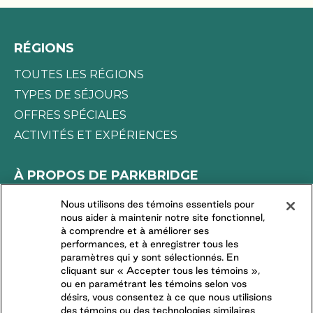
votre coin de paradis et soyez prêt à l’explorer en
toute liberté, comme bon vous semble. Réservez
votre escapade saisonnière dès aujourd’hui!
RÉGIONS
TOUTES LES RÉGIONS
TYPES DE SÉJOURS
OFFRES SPÉCIALES
ACTIVITÉS ET EXPÉRIENCES
À PROPOS DE PARKBRIDGE
LA DIFFÉRENCE PARKBRIDGE
Nous utilisons des témoins essentiels pour
nous aider à maintenir notre site fonctionnel,
DEMANDES DES MÉDIAS
à comprendre et à améliorer ses
TRAVAILLER CHEZ NOUS
performances, et à enregistrer tous les
paramètres qui y sont sélectionnés. En
COMMUNAUTÉS RÉSIDENTIELLES
cliquant sur « Accepter tous les témoins »,
ou en paramétrant les témoins selon vos
désirs, vous consentez à ce que nous utilisions
CONNECTEZ-VOUS AVEC NOUS
des témoins ou des technologies similaires