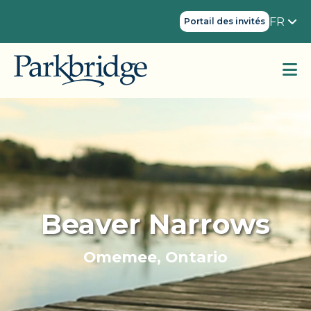
FR
Portail des invités
Beaver Narrows
Omemee, Ontario