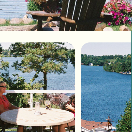
 CountryLife
Wasaga Dunes
Was
c
te
Domaine de la Chute
Doma
amique