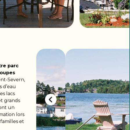
tre parc
roupes
ent-Severn,
s d’eau
es lacs
 et grands
dont un
mation lors
familles et