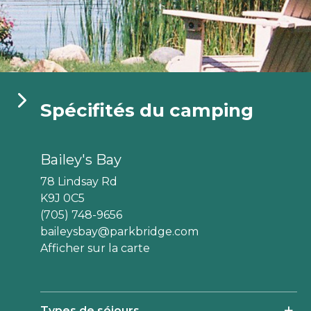
aga Pines
ine des Érables
Domaine Parc Estrie
Spécifités du camping
Bailey's Bay
78 Lindsay Rd
K9J 0C5
(705) 748-9656
baileysbay@parkbridge.com
Afficher sur la carte
Types de séjours