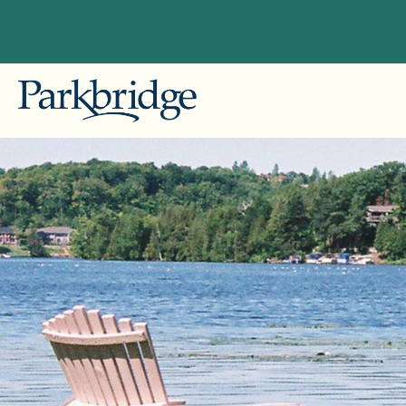
Colomb
Explorez nos emplacements
Gallag
Idéalement situés à proximité des
grandes villes de la Colombie-
Alberta
Britannique, de l'Alberta, de l'Ontario
Pine L
et du Québec, nos centres de
villégiature pour VR, camping et
Ontario
chalets offrent des escapades
Bailey'
inoubliables pour les clients
Leisur
saisonniers et pour la nuit.
Pionee
Commencez à planifier votre
escapade idéale avec Parkbridge RV
Skyline