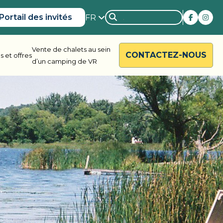
Portail des invités
FR
Vente de chalets au sein
CONTACTEZ-NOUS
 et offres
d’un camping de VR
rside
Rondalyn
d River
Grandview
ody Bay
Nestle In
y Acres
Silent Valley
ng Valley
Victoria Harbour