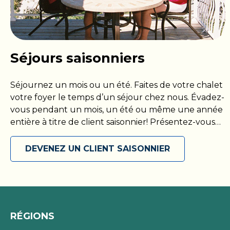
Séjours saisonniers
Séjournez un mois ou un été. Faites de votre chalet
votre foyer le temps d’un séjour chez nous. Évadez-
vous pendant un mois, un été ou même une année
entière à titre de client saisonnier! Présentez-vous
avec votre propre VR ou installez-vous dans votre
chalet, puis maximisez votre séjour parmi nous en
DEVENEZ UN CLIENT SAISONNIER
accédant à toutes les commodités que nous
proposons. Découvrez votre coin de paradis et
soyez prêt à l’explorer en toute liberté, comme bon
vous semble. Réservez votre escapade saisonnière
dès aujourd’hui!
RÉGIONS