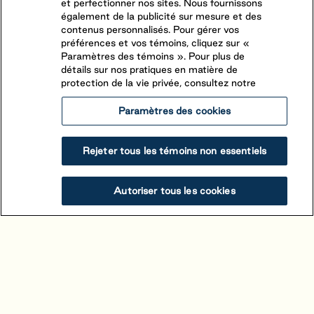
et perfectionner nos sites. Nous fournissons
également de la publicité sur mesure et des
contenus personnalisés. Pour gérer vos
préférences et vos témoins, cliquez sur «
Paramètres des témoins ». Pour plus de
détails sur nos pratiques en matière de
protection de la vie privée, consultez notre
Paramètres des cookies
Rejeter tous les témoins non essentiels
Alouette
Autoriser tous les cookies
Saint-Mathieu-de-Beloeil
,
Québec
(450) 464-1661
Alouette se trouve à proximité de Montréal et est
facilement accessible depuis la sortie 105 de
l’autoroute 20.
Voir le camping
Réservez votre séjour