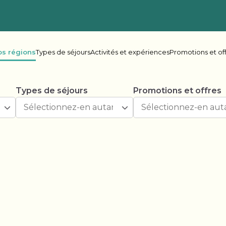
os régions
Types de séjours
Activités et expériences
Promotions et of
Types de séjours
Promotions et offres
ie-Britannique
her Lake
Oceanside
Rive
ake Leisure
Shadybrook
s Bay
Beaver Narrows
Gran
e Lake
Lonesome Pine
Mel
r Point
Scugog Landing
Shad
Spring Lake
Spri