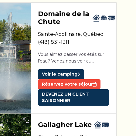
aga Pines
Domaine de la
Chute
ine des Érables
Domaine Parc Estrie
Sainte-Apollinaire
,
Québec
(418) 831-1311
Vous aimez passer vos étés sur
l’eau? Venez nous voir au
Camping Domaine de la Chute,
Voir le camping
une destination vacances située
à seulement 30 minutes de la
Réservez votre séjour
magnifique ville historique de
DEVENEZ UN CLIENT
Québec. Domaine de la Chute
SAISONNIER
est reconnu pour son lac et son
programme d'activités. Le
camping au cadre exquis garantit
à ses campeurs une gamme de
Gallagher Lake
divertissements.