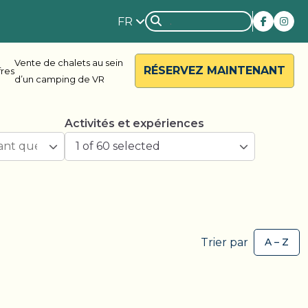
FR
Vente de chalets au sein
RÉSERVEZ MAINTENANT
fres
d’un camping de VR
Activités et expériences
1 of 60 selected
rside
Rondalyn
Trier par
d River
Grandview
ody Bay
Nestle In
y Acres
Silent Valley
ng Valley
Victoria Harbour