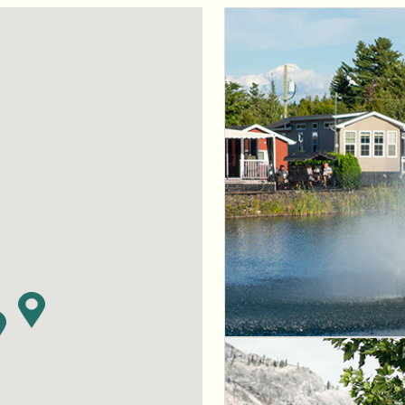
 CountryLife
Wasaga Dunes
Was
c
te
Domaine de la Chute
Doma
amique