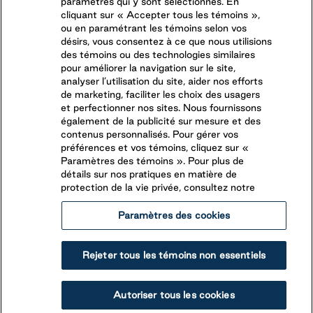
paramètres qui y sont sélectionnés. En
cliquant sur « Accepter tous les témoins »,
ou en paramétrant les témoins selon vos
désirs, vous consentez à ce que nous utilisions
des témoins ou des technologies similaires
pour améliorer la navigation sur le site,
analyser l’utilisation du site, aider nos efforts
de marketing, faciliter les choix des usagers
et perfectionner nos sites. Nous fournissons
également de la publicité sur mesure et des
contenus personnalisés. Pour gérer vos
préférences et vos témoins, cliquez sur «
Paramètres des témoins ». Pour plus de
détails sur nos pratiques en matière de
Beaver Narrows
protection de la vie privée, consultez notre
Paramètres des cookies
Omemee
,
Ontario
(705) 799-6221
Rejeter tous les témoins non essentiels
Plusieurs aventures vous attendent. Faites quelques
longueurs dans l’une de nos piscines, profitez de
Autoriser tous les cookies
chaque rayon de soleil à la plage ou laissez-vous
Voir le camping