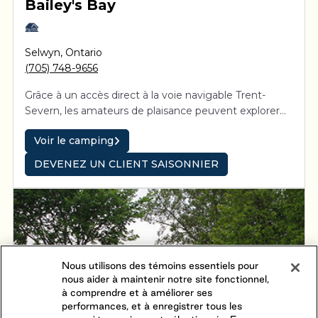
Bailey's Bay
Selwyn
,
Ontario
(705) 748-9656
Grâce à un accès direct à la voie navigable Trent-
Severn, les amateurs de plaisance peuvent explorer
des cours d’eau interreliés et admirer le soleil
Voir le camping
couchant sur les eaux des lacs Kawartha. Bailey’s Bay
séduira toute la famille. Petits et grands s’amuseront
DEVENEZ UN CLIENT SAISONNIER
follement lors des activités organisées, dont un
concours de pêche, une journée de carnaval, de
l’animation lors de la fête du Canada, des danses pour
les adultes, les familles et les ados, pour ne nommer
que celles-ci !
Nous utilisons des témoins essentiels pour
nous aider à maintenir notre site fonctionnel,
à comprendre et à améliorer ses
performances, et à enregistrer tous les