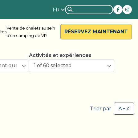
FR
Vente de chalets au sein
RÉSERVEZ MAINTENANT
fres
d’un camping de VR
Activités et expériences
1 of 60 selected
rside
Rondalyn
Trier par
d River
Grandview
ody Bay
Nestle In
y Acres
Silent Valley
ng Valley
Victoria Harbour