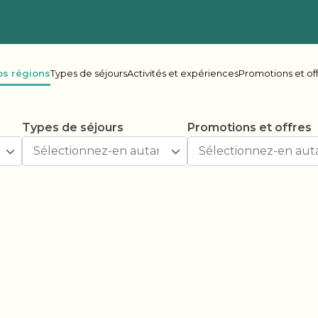
os régions
Types de séjours
Activités et expériences
Promotions et of
Types de séjours
Promotions et offres
ie-Britannique
her Lake
Oceanside
Rive
ake Leisure
Shadybrook
s Bay
Beaver Narrows
Gran
e Lake
Lonesome Pine
Mel
r Point
Scugog Landing
Shad
Spring Lake
Spri