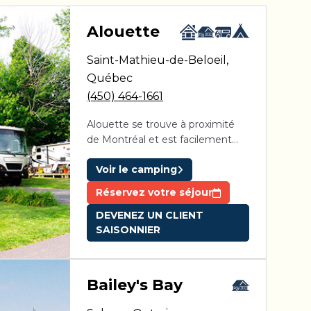
aga Pines
Alouette
Saint-Mathieu-de-Beloeil
,
ine des Érables
Domaine Parc Estrie
Québec
(450) 464-1661
Alouette se trouve à proximité
de Montréal et est facilement
accessible depuis la sortie 105 de
Voir le camping
l’autoroute 20.
Réservez votre séjour
DEVENEZ UN CLIENT
SAISONNIER
Bailey's Bay