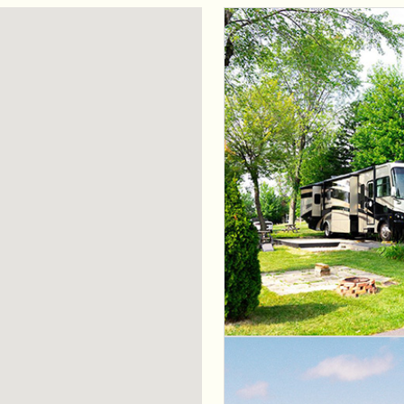
 CountryLife
Wasaga Dunes
Was
c
te
Domaine de la Chute
Doma
amique