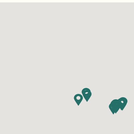
Resorts dès aujourd'hui!
Wasaga
Québe
Trouvez un camping de VR
Alouet
Panor