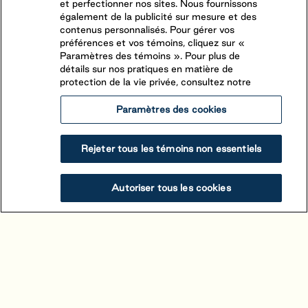
et perfectionner nos sites. Nous fournissons
attablez-vous à notre restaurant. Profitez d’une
également de la publicité sur mesure et des
randonnée en vélo, sur la Route Verte, en pleine
contenus personnalisés. Pour gérer vos
nature vers l’une des plages de la région
préférences et vos témoins, cliquez sur «
Paramètres des témoins ». Pour plus de
détails sur nos pratiques en matière de
protection de la vie privée, consultez notre
Paramètres des cookies
Rejeter tous les témoins non essentiels
Autoriser tous les cookies
Oceanside