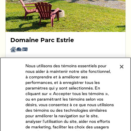
Domaine Parc Estrie
Magog
,
Québec
(819) 868-6944
Nous utilisons des témoins essentiels pour
nous aider à maintenir notre site fonctionnel,
À quelques minutes seulement du centre-ville de
à comprendre et à améliorer ses
performances, et à enregistrer tous les
Magog, Domaine Parc Estrie se trouve à deux pas de
paramètres qui y sont sélectionnés. En
boutiques uniques, de galeries d’art, de restaurants,
cliquant sur « Accepter tous les témoins »,
Voir le camping
Réservez votre séjour
de terrasses et d’attractions touristiques. Ce camping
ou en paramétrant les témoins selon vos
de VR propose des terrains saisonniers et des
désirs, vous consentez à ce que nous utilisions
DEVENEZ UN CLIENT SAISONNIER
emplacements, destinés à la clientèle des voyageurs
des témoins ou des technologies similaires
comprenant tous les services ainsi que des chalets en
pour améliorer la navigation sur le site,
analyser l’utilisation du site, aider nos efforts
location. Passez la journée à la piscine, jouez une
de marketing, faciliter les choix des usagers
partie de tennis sur les terrains en terre battue ou