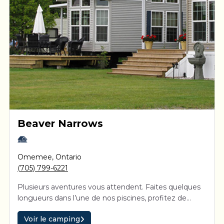
Beaver Narrows
Omemee
,
Ontario
(705) 799-6221
Plusieurs aventures vous attendent. Faites quelques
longueurs dans l’une de nos piscines, profitez de
chaque rayon de soleil à la plage ou laissez-vous
Voir le camping
tenter par une partie de golf miniature. Ici, les