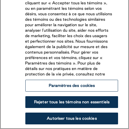
cliquant sur « Accepter tous les témoins »,
ou en paramétrant les témoins selon vos
Domaine de la Chute
désirs, vous consentez à ce que nous utilisions
des témoins ou des technologies similaires
pour améliorer la navigation sur le site,
analyser l’utilisation du site, aider nos efforts
Sainte-Apollinaire
,
Québec
de marketing, faciliter les choix des usagers
(418) 831-1311
et perfectionner nos sites. Nous fournissons
également de la publicité sur mesure et des
Vous aimez passer vos étés sur l’eau? Venez nous voir
contenus personnalisés. Pour gérer vos
au Camping Domaine de la Chute, une destination
préférences et vos témoins, cliquez sur «
vacances située à seulement 30 minutes de la
Paramètres des témoins ». Pour plus de
détails sur nos pratiques en matière de
Voir le camping
Réservez votre séjour
magnifique ville historique de Québec. Domaine de la
protection de la vie privée, consultez notre
Chute est reconnu pour son lac et son programme
DEVENEZ UN CLIENT SAISONNIER
d'activités. Le camping au cadre exquis garantit à ses
Paramètres des cookies
campeurs une gamme de divertissements.
Rejeter tous les témoins non essentiels
Autoriser tous les cookies