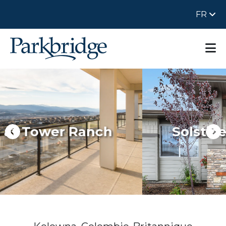
FR
h
Solstice at Tower Ranc