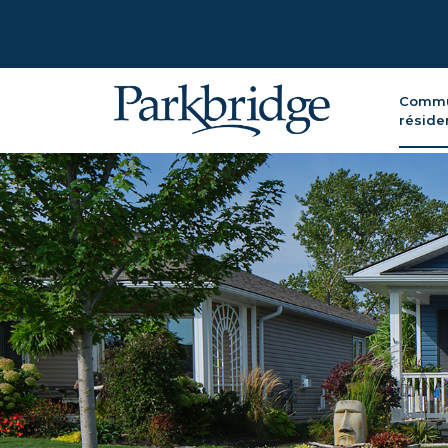
Commu
résiden