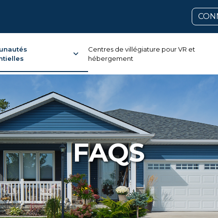
CON
nautés
Centres de villégiature pour VR et
tielles
hébergement
FAQS