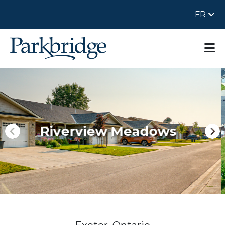
FR
 Meadows
Riverview