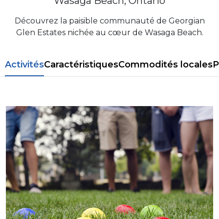
Wasaga Beach, Ontario
Découvrez la paisible communauté de Georgian
Glen Estates nichée au cœur de Wasaga Beach.
Activités
Caractéristiques
Commodités locales
P