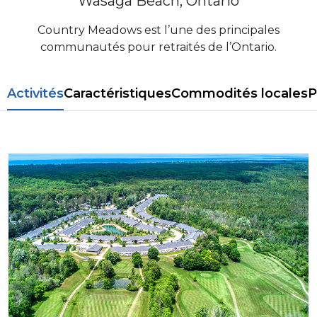
Wasaga Beach, Ontario
Country Meadows est l’une des principales
communautés pour retraités de l’Ontario.
Activités
Caractéristiques
Commodités locales
P