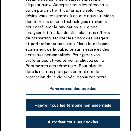
CONNECTEZ-VOUS AVEC NOUS
cliquant sur « Accepter tous les témoins »,
ou en paramétrant les témoins selon vos
désirs, vous consentez à ce que nous utilisions
SUIVEZ-NOUS SUR
des témoins ou des technologies similaires
pour améliorer la navigation sur le site,
analyser l’utilisation du site, aider nos efforts
de marketing, faciliter les choix des usagers
et perfectionner nos sites. Nous fournissons
également de la publicité sur mesure et des
contenus personnalisés. Pour gérer vos
préférences et vos témoins, cliquez sur «
Paramètres des témoins ». Pour plus de
détails sur nos pratiques en matière de
protection de la vie privée, consultez notre
Paramètres des cookies
Légales
Rapports éthiques
Accessibilité
Rejeter tous les témoins non essentiels
Termes et conditions
© 2026 Parkbridge Lifestyle Communities Inc. Tous droits
Autoriser tous les cookies
réservés.