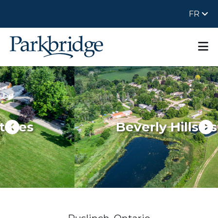
FR
Beverly Hills Estates