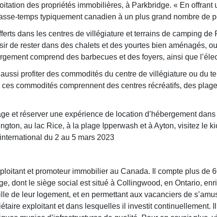
itation des propriétés immobilières, à Parkbridge. « En offrant
passe-temps typiquement canadien à un plus grand nombre de p
erts dans les centres de villégiature et terrains de camping de 
ir de rester dans des chalets et des yourtes bien aménagés, ou 
bergement comprend des barbecues et des foyers, ainsi que l’élect
ussi profiter des commodités du centre de villégiature ou du te
e, ces commodités comprennent des centres récréatifs, des plag
ge et réserver une expérience de location d’hébergement dans 
gton, au lac Rice, à la plage Ipperwash et à Ayton, visitez le 
nternational du 2 au 5 mars 2023
exploitant et promoteur immobilier au Canada. Il compte plus de
, dont le siège social est situé à Collingwood, en Ontario, enr
ille de leur logement, et en permettant aux vacanciers de s’amu
étaire exploitant et dans lesquelles il investit continuellement. I