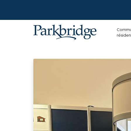
Commu
résiden