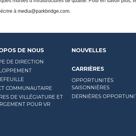
ues munies d’infrastructures de qualité. Pour en savoir plus, v
écrire à
media@parkbridge.com
.
OPOS DE NOUS
NOUVELLES
PE DE DIRECTION
CARRIÈRES
LOPPEMENT
EFEUILLE
OPPORTUNITÉS
SAISONNIÈRES
CT COMMUNAUTAIRE
DERNIÈRES OPPORTUNI
RES DE VILLÉGIATURE ET
RGEMENT POUR VR